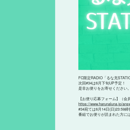
FC限定RADIO「るな充STA
次回#34は6月下旬UP予定！
是非お便りをお寄せください
【お便り応募フォーム】（会
https://www.harunaluna.jp/an
#34宛ては6月14日(日)23:5
番組でお便りが読まれた方に