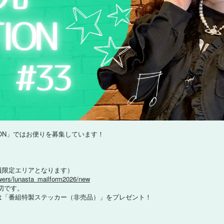
TION」ではお便りを募集しています！
。
員限定エリアとなります）
swers/lunasta_mailform2026/new
9締切です。
は「番組特製ステッカー（非売品）」をプレゼント！