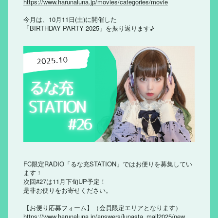
https://www.harunaluna.jp/movies/categories/movie
今月は、10月11日(土)に開催した
「BIRTHDAY PARTY 2025」を振り返ります♪
FC限定RADIO「るな充STATION」ではお便りを募集してい
ます！
次回#27は11月下旬UP予定！
是非お便りをお寄せください。
【お便り応募フォーム】（会員限定エリアとなります）
https://www.harunaluna.jp/answers/lunasta_mail2025/new