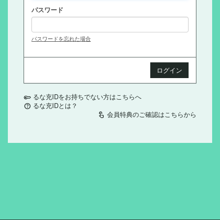
パスワード
パスワードを忘れた場合
るな充IDをお持ちでない方はこちらへ
key
るな充IDとは？
help
会員特典のご確認はこちらから
touch_app