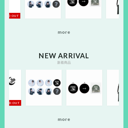
m
o
r
e
NEW ARRIVAL
新着商品
T
m
o
r
e