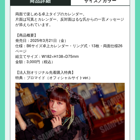
商品詳細
サイズ／カラー
両面で楽しめる卓上タイプのカレンダー。
片面は写真とカレンダー、反対面はるな氏からの一言メッセージ
が添えられています。
【商品概要】
発売日：2025年3月21日（金）
仕様：B6サイズ卓上カレンダー・リング式・13枚・両面仕様26
ページ
組立てサイズ：W182×H138×D75mm
金額：3,000円（税込）
【法人別オリジナル先着購入特典】
特典：ブロマイド（オフィシャルサイトver.）