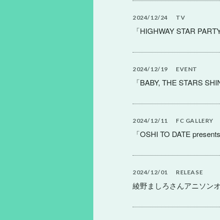
2024
12
24
TV
「HIGHWAY STAR PART
2024
12
19
EVENT
「BABY, THE STARS SHI
2024
12
11
FC
GALLERY
「OSHI TO DATE prese
2024
12
01
RELEASE
綾野ましろさんアニソンオンリ