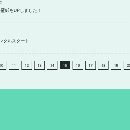
C
月の壁紙をUPしました！
 レンタルスタート
10
11
12
13
14
15
16
17
18
19
2