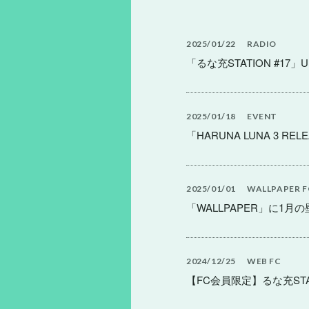
2025
01
22
RADIO
「るな充STATION #17」U
2025
01
18
EVENT
「HARUNA LUNA 3 REL
2025
01
01
WALLPAPER
F
「WALLPAPER」に1月
2024
12
25
WEB
FC
【FC会員限定】るな充STA