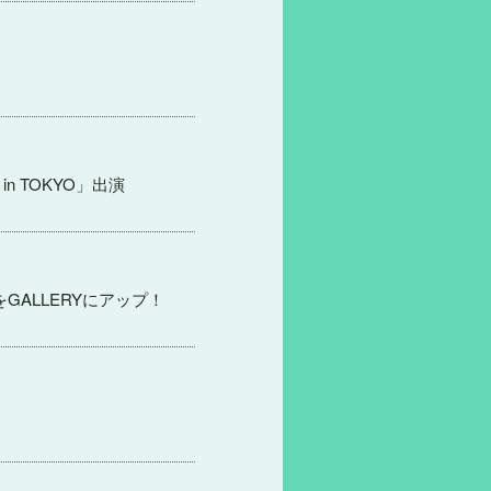
ON in TOKYO」出演
」お写真をGALLERYにアップ！