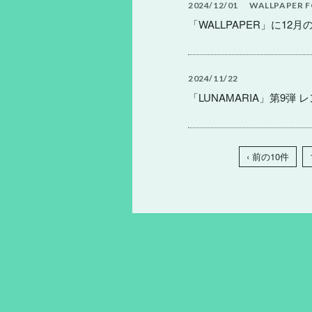
2024
12
01
WALLPAPER
F
「WALLPAPER」に12
2024
11
22
「LUNAMARIA」第9弾
‹ 前の10件