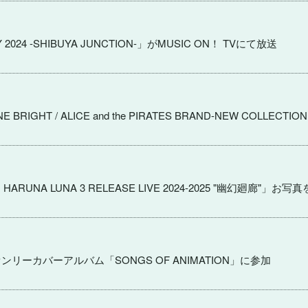
Y 2024 -SHIBUYA JUNCTION-」がMUSIC ON！ TVにて放送
NE BRIGHT / ALICE and the PIRATES BRAND-NEW COLLECTI
nts HARUNA LUNA 3 RELEASE LIVE 2024-2025 "幽幻廻廊"
ーカバーアルバム「SONGS OF ANIMATION」に参加