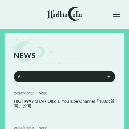
NEWS
2024
08
05
WEB
HIGHWAY STAR Official YouTube Channel「100の質
問」公開
2024
08
05
WEB