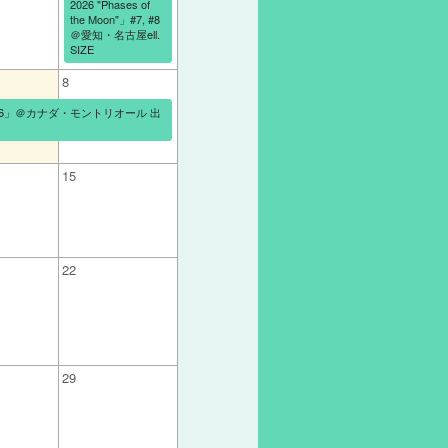
2026 "Phases of
the Moon"」#7, #8
＠愛知・名古屋ell.
SIZE
8
n 2026」＠カナダ・モントリオール 出
15
22
29