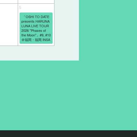
5
「OSHI TO DATE
presents HARUNA
LUNA LIVE TOUR
2026 "Phases of
the Moon"」#9, #10
＠福岡・福岡 INSA