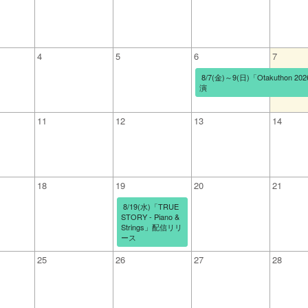
4
5
6
7
8/7(金)～9(日)「Otakutho
演
11
12
13
14
18
19
20
21
8/19(水)「TRUE
STORY - Piano &
Strings」配信リリ
ース
25
26
27
28