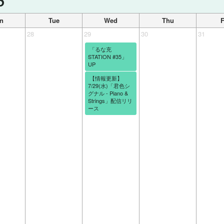
6
n
Tue
Wed
Thu
F
28
29
30
31
「るな充
STATION #35」
UP
【情報更新】
7/29(水)「君色シ
グナル - Piano &
Strings」配信リリ
ース