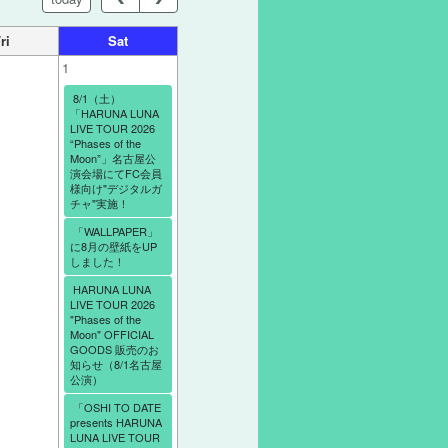
ri
Sat
1
8/1（土）
「HARUNA LUNA
LIVE TOUR 2026
“Phases of the
Moon”」名古屋公
演会場にてFC会員
様向け"デジタルガ
チャ"実施！
「WALLPAPER」
に8月の壁紙をUP
しました！
HARUNA LUNA
LIVE TOUR 2026
"Phases of the
Moon" OFFICIAL
GOODS 販売のお
知らせ（8/1名古屋
公演）
「OSHI TO DATE
presents HARUNA
LUNA LIVE TOUR